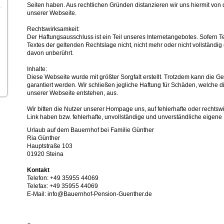
Seiten haben. Aus rechtlichen Gründen distanzieren wir uns hiermit von d
unserer Webseite.
Rechtswirksamkeit:
Der Haftungsausschluss ist ein Teil unseres Internetangebotes. Sofern 
Textes der geltenden Rechtslage nicht, nicht mehr oder nicht vollständig
davon unberührt.
Inhalte:
Diese Webseite wurde mit größter Sorgfalt erstellt. Trotzdem kann die Gen
garantiert werden. Wir schließen jegliche Haftung für Schäden, welche d
unserer Webseite entstehen, aus.
Wir bitten die Nutzer unserer Hompage uns, auf fehlerhafte oder rechtswid
Link haben bzw. fehlerhafte, unvollständige und unverständliche eigen
Urlaub auf dem Bauernhof bei Familie Günther
Ria Günther
Hauptstraße 103
01920 Steina
Kontakt
Telefon: +49 35955 44069
Telefax: +49 35955 44069
E-Mail: info@Bauernhof-Pension-Guenther.de